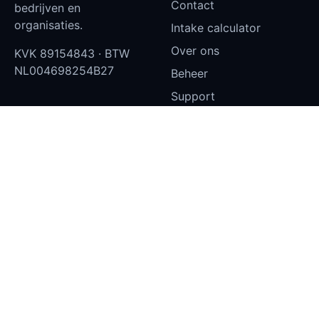
Contact
bedrijven en
organisaties.
Intake calculator
Over ons
KVK
89154843
· BTW
NL004698254B27
Beheer
Support
Status
Klantportaal — inloggen
Privacy en cookies
Diensten
Contact
Websites
info@aydev.nl
Castorstraat 10, 1033EZ
Dashboards
Amsterdam
Narrowcasting
Microsoft 365
SEO