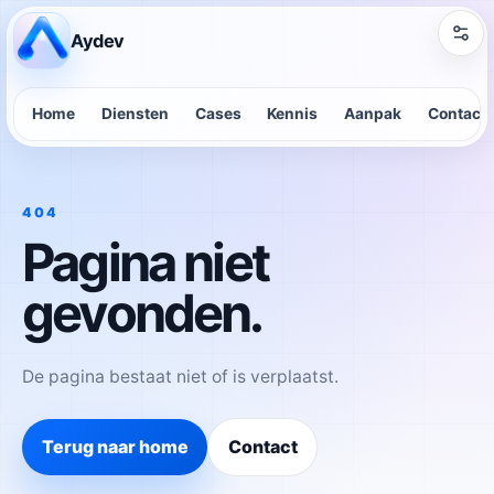
Aydev
Home
Diensten
Cases
Kennis
Aanpak
Contact
404
Pagina niet
gevonden.
De pagina bestaat niet of is verplaatst.
Terug naar home
Contact