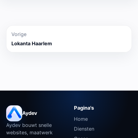
Vorige
Lokanta Haarlem
Pagina's
Aydev
Home
Aydev bouwt snelle
Diensten
websites, maatwerk