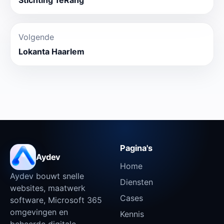
Volgende
Lokanta Haarlem
Pagina's
Aydev
Home
Aydev bouwt snelle
Diensten
websites, maatwerk
Cases
software, Microsoft 365
omgevingen en
Kennis