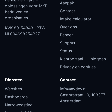
beheerde digitale
Aanpak
oplossingen voor MKB-
Contact
bedrijven en
organisaties.
Intake calculator
Over ons
KVK
89154843
· BTW
NL004698254B27
Beheer
Support
Status
Klantportaal — inloggen
Privacy en cookies
Diensten
Contact
Websites
info@aydev.nl
Castorstraat 10, 1033EZ
Dashboards
Amsterdam
Narrowcasting