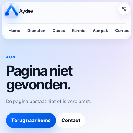
Aydev
Home
Diensten
Cases
Kennis
Aanpak
Contact
404
Pagina niet
gevonden.
De pagina bestaat niet of is verplaatst.
Terug naar home
Contact