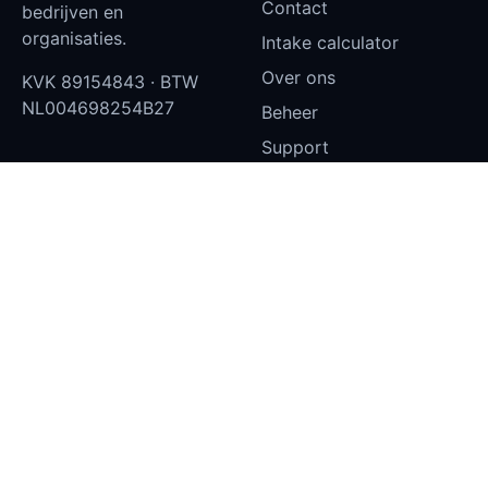
Contact
bedrijven en
organisaties.
Intake calculator
Over ons
KVK
89154843
· BTW
NL004698254B27
Beheer
Support
Status
Klantportaal — inloggen
Privacy en cookies
Diensten
Contact
Websites
info@aydev.nl
Castorstraat 10, 1033EZ
Dashboards
Amsterdam
Narrowcasting
Microsoft 365
SEO