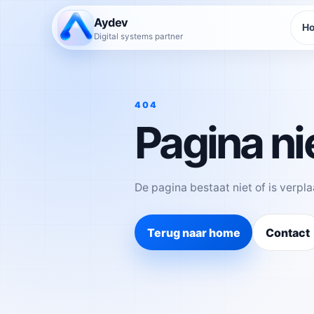
Aydev
H
Digital systems partner
404
Pagina ni
De pagina bestaat niet of is verpla
Terug naar home
Contact