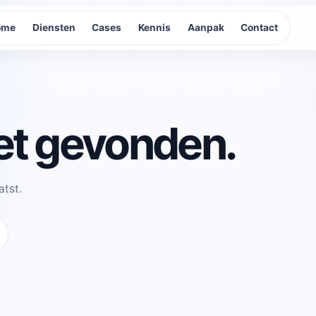
ome
Diensten
Cases
Kennis
Aanpak
Contact
et gevonden.
atst.