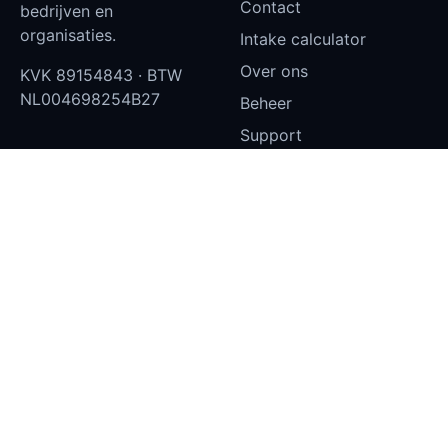
Contact
bedrijven en
organisaties.
Intake calculator
Over ons
KVK
89154843
· BTW
NL004698254B27
Beheer
Support
Status
Klantportaal — inloggen
Privacy en cookies
Diensten
Contact
Websites
info@aydev.nl
Castorstraat 10, 1033EZ
Dashboards
Amsterdam
Narrowcasting
Microsoft 365
SEO