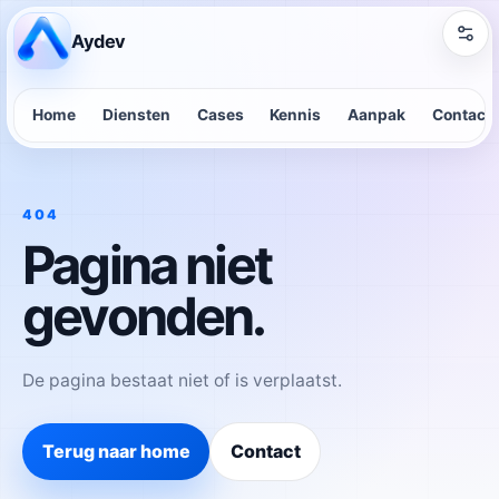
Aydev
Home
Diensten
Cases
Kennis
Aanpak
Contact
404
Pagina niet
gevonden.
De pagina bestaat niet of is verplaatst.
Terug naar home
Contact