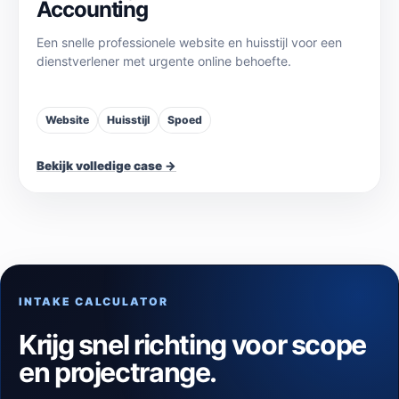
Accounting
Een snelle professionele website en huisstijl voor een
dienstverlener met urgente online behoefte.
Website
Huisstijl
Spoed
Bekijk volledige case →
INTAKE CALCULATOR
Krijg snel richting voor scope
en projectrange.