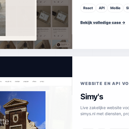
React
API
Mollie
S
Bekijk volledige case →
WEBSITE EN API V
Simy's
Live zakelijke website v
simys.nl met diensten, pr