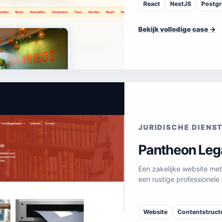
React
NestJS
Postg
Bekijk volledige case →
JURIDISCHE DIENS
Pantheon Leg
Een zakelijke website me
een rustige professionele u
Website
Contentstruct