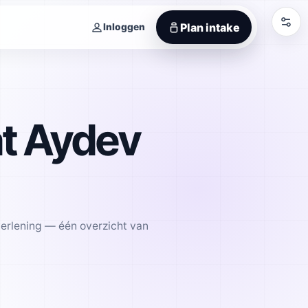
Plan intake
Inloggen
at Aydev
verlening — één overzicht van