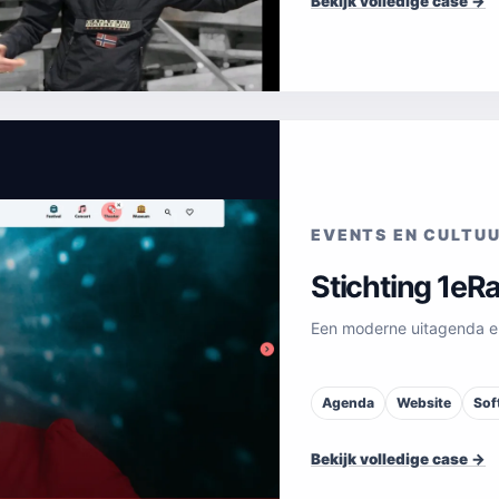
Bekijk volledige case →
EVENTS EN CULTU
Stichting 1eR
Een moderne uitagenda en
Agenda
Website
Sof
Bekijk volledige case →