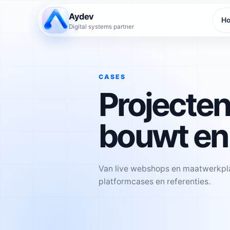
Aydev
H
Digital systems partner
CASES
Projecten
bouwt en
Van live webshops en maatwerkplat
platformcases en referenties.