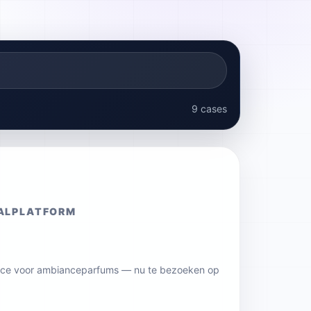
9
cases
ALPLATFORM
ice voor ambianceparfums — nu te bezoeken op