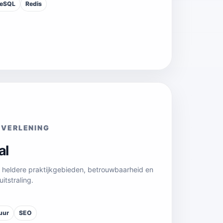
reSQL
Redis
TVERLENING
al
t heldere praktijkgebieden, betrouwbaarheid en
itstraling.
uur
SEO