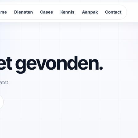
ome
Diensten
Cases
Kennis
Aanpak
Contact
et gevonden.
atst.