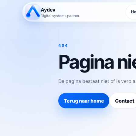
Aydev
H
Digital systems partner
404
Pagina ni
De pagina bestaat niet of is verpla
Terug naar home
Contact