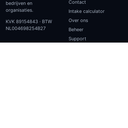
Contact
bedrijven en
organisaties.
Intake calculator
Over ons
KVK
89154843
· BTW
NL004698254B27
Beheer
Support
Status
Klantportaal — inloggen
Privacy en cookies
Diensten
Contact
Websites
info@aydev.nl
Castorstraat 10, 1033EZ
Dashboards
Amsterdam
Narrowcasting
Microsoft 365
SEO