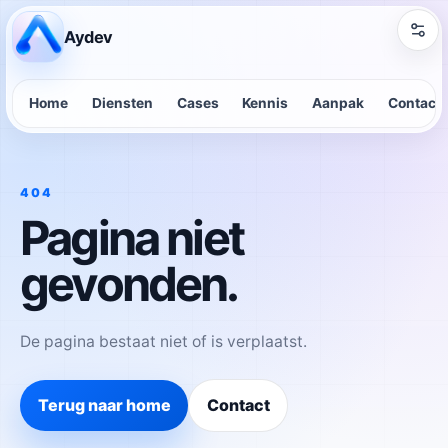
Aydev
Home
Diensten
Cases
Kennis
Aanpak
Contact
404
Pagina niet
gevonden.
De pagina bestaat niet of is verplaatst.
Terug naar home
Contact